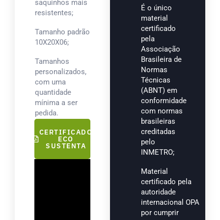
saquinhos mais
É o único
resistentes;
material
certificado
Tamanho padrão
pela
10X20X06;
Associação
Brasileira de
Tamanhos
Normas
personalizados,
Técnicas
com uma
(ABNT) em
quantidade
conformidade
mínima a ser
com normas
pedida.
brasileiras
creditadas
CERTIFICADO
ECO
pelo
SUSTENTA
INMETRO;
Material
certificado pela
autoridade
internacional OPA
por cumprir