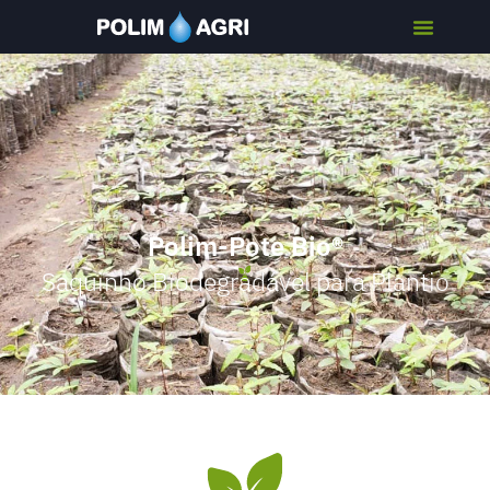
Polim-Pote Bio®
Saquinho Biodegradável para Plantio