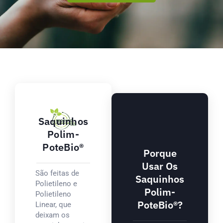
Saquinhos
Polim-
PoteBio®
Porque
Usar Os
São feitas de
Saquinhos
Polietileno e
Polim-
Polietileno
PoteBio®?
Linear, que
deixam os