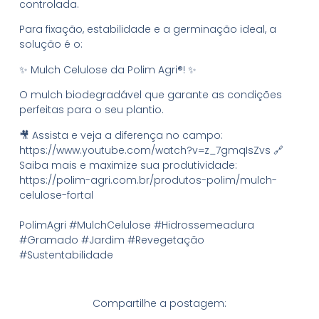
controlada.
Para fixação, estabilidade e a germinação ideal, a
solução é o:
✨ Mulch Celulose da Polim Agri®! ✨
O mulch biodegradável que garante as condições
perfeitas para o seu plantio.
🎥 Assista e veja a diferença no campo:
https://www.youtube.com/watch?v=z_7gmqIsZvs 🔗
Saiba mais e maximize sua produtividade:
https://polim-agri.com.br/produtos-polim/mulch-
celulose-fortal
PolimAgri #MulchCelulose #Hidrossemeadura
#Gramado #Jardim #Revegetação
#Sustentabilidade
Compartilhe a postagem: